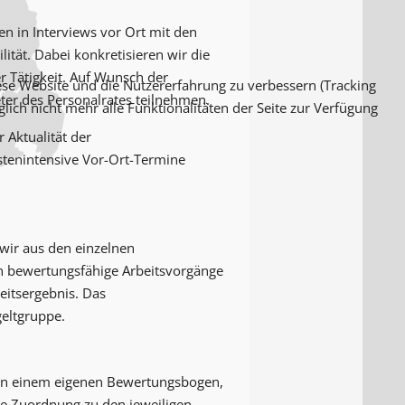
en in Interviews vor Ort mit den
ilität. Dabei konkretisieren wir die
er Tätigkeit. Auf Wunsch der
iese Website und die Nutzererfahrung zu verbessern (Tracking
eter des Personalrates teilnehmen.
lich nicht mehr alle Funktionalitäten der Seite zur Verfügung
 Aktualität der
stenintensive Vor-Ort-Termine
wir aus den einzelnen
n bewertungsfähige Arbeitsvorgänge
itsergebnis. Das
eltgruppe.
 in einem eigenen Bewertungsbogen,
die Zuordnung zu den jeweiligen