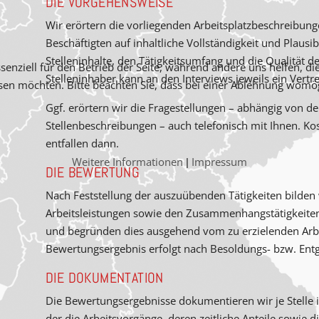
DIE VORGEHENSWEISE
Wir erörtern die vorliegenden Arbeitsplatz­beschreibung
Beschäftigten auf inhaltliche Vollständigkeit und Plausib
Stelleninhalte, den Tätigkeitsumfang und die Qualität d
senziell für den Betrieb der Seite, während andere uns helfen, d
Stelleninhaber kann an den Interviews jeweils ein Vertr
ssen möchten. Bitte beachten Sie, dass bei einer Ablehnung womög
Ggf. erörtern wir die Fragestellungen – abhängig von der
Stellenbeschreibungen – auch telefonisch mit Ihnen. Ko
entfallen dann.
Weitere Informationen
Impressum
|
DIE BEWERTUNG
Nach Feststellung der auszuübenden Tätigkeiten bilden 
Arbeitsleistungen sowie den Zusammenhangs­tätigkeite
und begründen dies ausgehend vom zu erzielenden Arbe
Bewertungsergebnis erfolgt nach Besoldungs- bzw. Entg
DIE DOKUMENTATION
Die Bewertungsergebnisse dokumentieren wir je Stelle
der die Arbeitsvorgänge, deren zeitliche Anteile sowie 